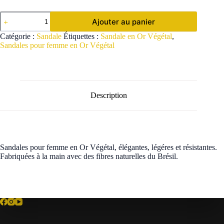
quantité
Ajouter au panier
de
Sandales
Catégorie :
Sandale
Étiquettes :
Sandale en Or Végétal
,
pour
Sandales pour femme en Or Végétal
femme
en
Or
Végétal
Description
Sandales pour femme en Or Végétal, élégantes, légéres et résistantes.
Fabriquées à la main avec des fibres naturelles du Brésil.