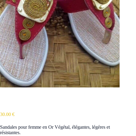
Sandales pour femme en Or Végétal
30.00
€
Sandales pour femme en Or Végétal, élégantes, légéres et
résistantes.