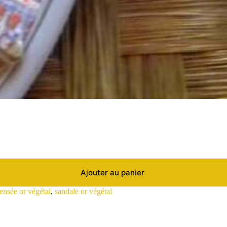
Ajouter au panier
nsée or végétal
,
sandale or végétal