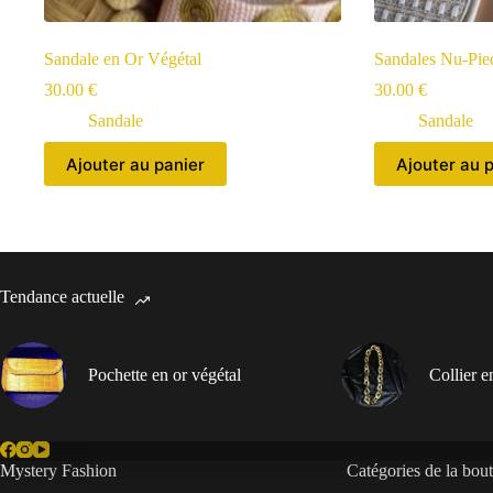
Sandale en Or Végétal
Sandales Nu-Pie
30.00
€
30.00
€
Sandale
Sandale
Ajouter au panier
Ajouter au 
Tendance actuelle
Pochette en or végétal
Collier 
Mystery Fashion
Catégories de la bou