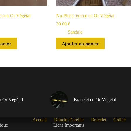
ds en Or Végétal
Nu-Pieds femme en Or Végétal
30.00
€
Sandale
panier
Ajouter au panier
en Or Végétal
Bracelet en Or Végétal
Accueil
Boucle d’oreille
Bracelet
Collier
tique
Liens Importants