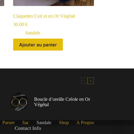
Claquettes Cuir et en Or Végétal
30.00
€
Sandale
Ajouter au panier
Boucle d’oreille Créole en Or
Végétal
Parure
Sac
Sandale
Shop
A Propos
Contact Info