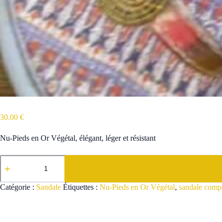
Nu-Pieds en Or Végétal
30.00
€
Nu-Pieds en Or Végétal, élégant, léger et résistant
quantité
de
Nu-
Pieds
Catégorie :
Sandale
Étiquettes :
Nu-Pieds en Or Végétal
,
sandale compe
en
Or
Végétal