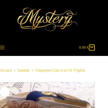
Passer
au
contenu
0.00
€
Panier
d’achat
Accueil
Sandale
Claquettes Cuir et en Or Végétal