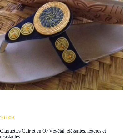
Claquettes Cuir et en Or Végétal
30.00
€
Claquettes Cuir et en Or Végétal, élégantes, légères et
résistantes