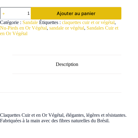
quantité
Ajouter au panier
de
Claquettes
Catégorie :
Sandale
Étiquettes :
claquettes cuir et or végétal
,
Cuir
Nu-Pieds en Or Végétal
,
sandale or végétal
,
Sandales Cuir et
et
en Or Végétal
en
Or
Végétal
Description
Informations complémentaires
Claquettes Cuir et en Or Végétal, élégantes, légères et résistantes.
Fabriquées à la main avec des fibres naturelles du Brésil.