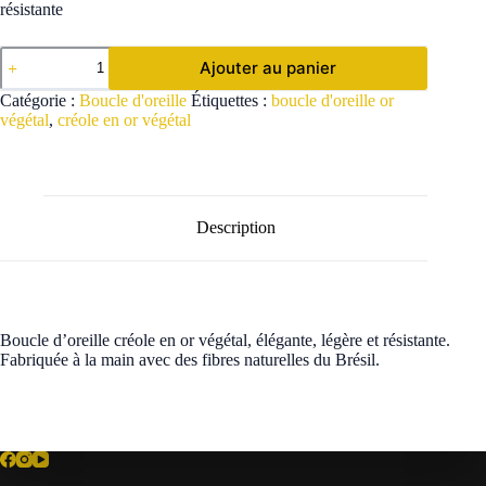
résistante
quantité
Ajouter au panier
de
Boucle
Catégorie :
Boucle d'oreille
Étiquettes :
boucle d'oreille or
d'oreille
végétal
,
créole en or végétal
Créole
en
Or
Végétal
Description
Boucle d’oreille créole en or végétal, élégante, légère et résistante.
Fabriquée à la main avec des fibres naturelles du Brésil.