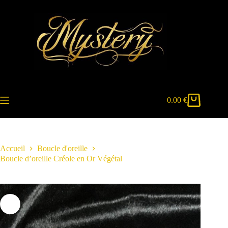
Passer
au
contenu
0.00
€
Panier
d’achat
Accueil
Boucle d'oreille
Boucle d’oreille Créole en Or Végétal