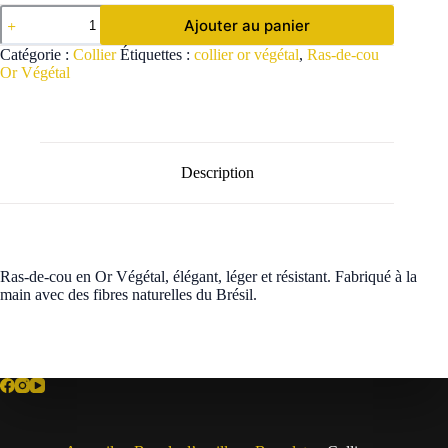
quantité
Ajouter au panier
de
Ras-
Catégorie :
Collier
Étiquettes :
collier or végétal
,
Ras-de-cou
de-
Or Végétal
cou
en
Or
Végétal
Description
Ras-de-cou en Or Végétal, élégant, léger et résistant. Fabriqué à la
main avec des fibres naturelles du Brésil.