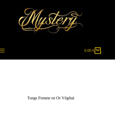
Passer
au
contenu
0.00
€
Panier
d’achat
Tongs Femme en Or Végétal