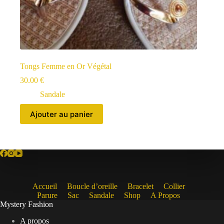
Tongs Femme en Or Végétal
30.00
€
Sandale
Ajouter au panier
Accueil
Boucle d’oreille
Bracelet
Collier
Parure
Sac
Sandale
Shop
A Propos
Mystery Fashion
A propos