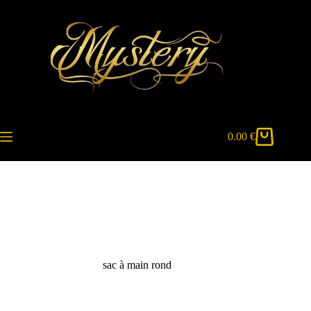
Passer
au
contenu
0.00
€
Panier
d’achat
sac à main rond