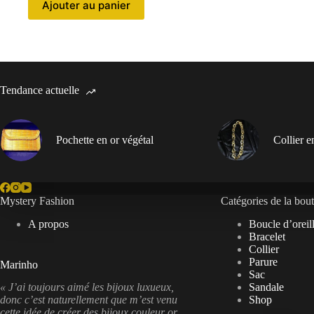
était :
est :
Ajouter au panier
150.00 €.
100.00 €.
Tendance actuelle
Pochette en or végétal
Collier 
Mystery Fashion
Catégories de la bou
A propos
Boucle d’oreil
Bracelet
Collier
Parure
Marinho
Sac
Sandale
« J’ai toujours aimé les bijoux luxueux,
Shop
donc c’est naturellement que m’est venu
cette idée de créer des bijoux couleur or