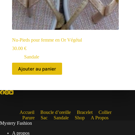
Nu-Pieds pour femme en Or Végétal
30.00
€
Sandale
Ajouter au panier
Accueil
Boucle d’oreille
Bracelet
Collier
Parure
Sac
Sandale
Shop
A Propos
Mystery Fashion
A propos