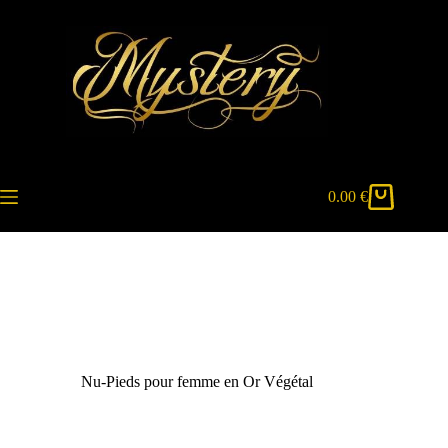
Passer
au
contenu
0.00
€
Panier
d’achat
Nu-Pieds pour femme en Or Végétal